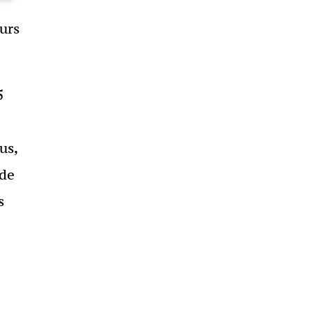
urs
5
us,
 de
s