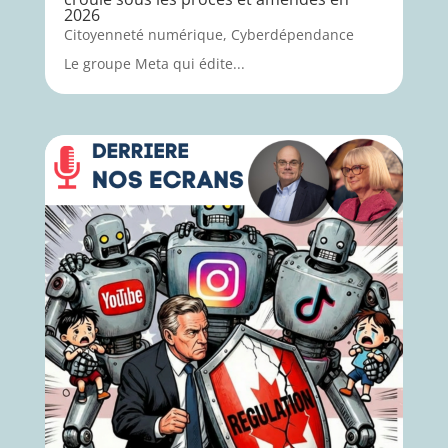
2026
Citoyenneté numérique
,
Cyberdépendance
Le groupe Meta qui édite...