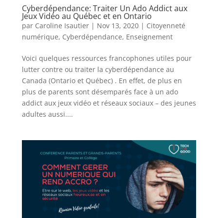
Cyberdépendance: Traiter Un Ado Addict aux
Jeux Vidéo au Québec et en Ontario
par
Caroline Isautier
|
Nov 13, 2020
|
Citoyenneté
numérique
,
Cyberdépendance
,
Enseignement
Voici quelques ressources francophones utiles pour
lutter contre ou traiter la cyberdépendance au
Canada (Ontario et Québec) . En effet, de plus en
plus de parents sont désemparés face à un ado
addict aux jeux vidéo et réseaux sociaux – des jeunes
adultes aussi....